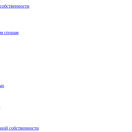
 собственности
ым спорам
ью
о
ьной собственности