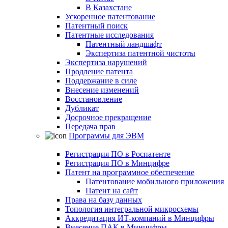
В Казахстане
Ускоренное патентование
Патентный поиск
Патентные исследования
Патентный ландшафт
Экспертиза патентной чистоты
Экспертиза нарушений
Продление патента
Поддержание в силе
Внесение изменений
Восстановление
Дубликат
Досрочное прекращение
Передача прав
Программы для ЭВМ
Регистрация ПО в Роспатенте
Регистрация ПО в Минцифре
Патент на программное обеспечение
Патентование мобильного приложения
Патент на сайт
Права на базу данных
Топология интегральной микросхемы
Аккредитация ИТ-компаний в Минцифры
Внесение ПАК в Минцифры