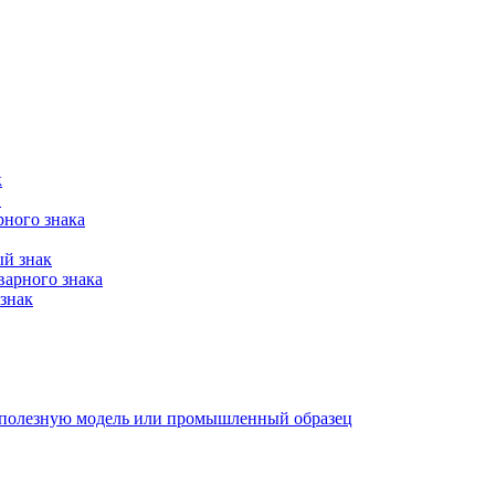
к
в
рного знака
ый знак
варного знака
знак
е, полезную модель или промышленный образец