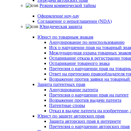
Передача авторских прав
Режим коммерческой тайны
Оформление ноу-хау
Соглашение о неразглашении (NDA)
Юридическая защита
Юрист по товарным знакам
Аннулирование по неиспользованию
Иск о нарушении прав на товарный зна
Международная охрана товарных знако
Оспаривание отказа в регистрации това
Оспаривание товарного знака
Претензия о нарушении прав на товарн
Ответ на претензию правообладателя то
Возражение против заявки на товарный 
Защита патентных прав
Аннулирование патента
Претензия о нарушении прав на патент
Возражение против выдачи патента
Патентные споры
Отказ в выдаче патента на изобретени
Юрист по защите авторских прав
Защита авторских прав в интернете
Претензия о нарушении авторских прав