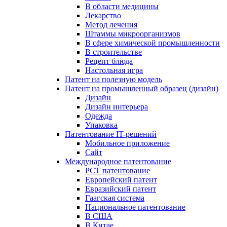
В области медицины
Лекарство
Метод лечения
Штаммы микроорганизмов
В сфере химической промышленности
В строительстве
Рецепт блюда
Настольная игра
Патент на полезную модель
Патент на промышленный образец (дизайн)
Дизайн
Дизайн интерьера
Одежда
Упаковка
Патентование IT-решений
Мобильное приложение
Сайт
Международное патентование
PCT патентование
Европейский патент
Евразийский патент
Гаагская система
Национальное патентование
В США
В Китае