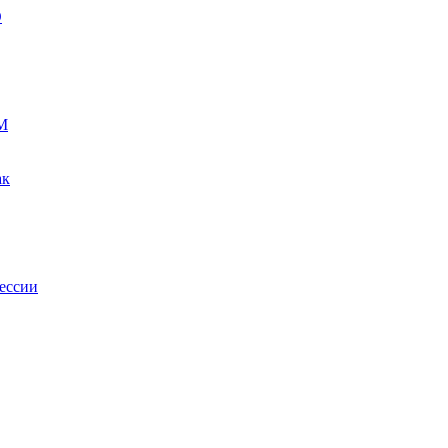
О
М
ак
ессии